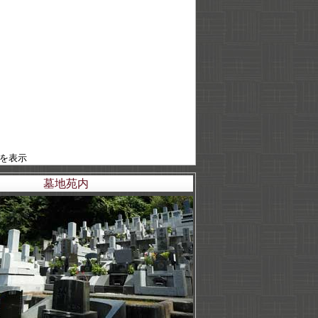
を表示
墓地苑内